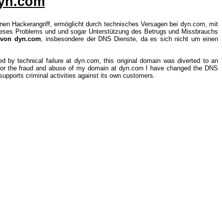
yn.com
inen Hackerangriff, ermöglicht durch technisches Versagen bei dyn.com, mit
dieses Problems und und sogar Unterstützung des Betrugs und Missbrauchs
e von dyn.com
, insbesondere der DNS Dienste, da es sich nicht um einen
by technical failure at dyn.com, this original domain was diverted to an
rt for the fraud and abuse of my domain at dyn.com I have changed the DNS
t supports criminal activities against its own customers.