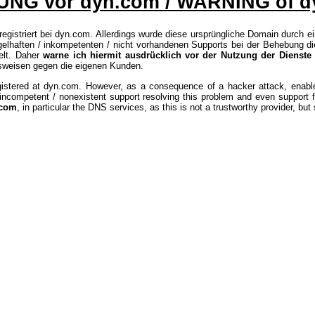
NG vor dyn.com / WARNING of d
registriert bei dyn.com. Allerdings wurde diese ursprüngliche Domain durch e
ngelhaften / inkompetenten / nicht vorhandenen Supports bei der Behebung 
elt. Daher
warne ich hiermit ausdrücklich vor der Nutzung der Dienst
ensweisen gegen die eigenen Kunden.
istered at dyn.com. However, as a consequence of a hacker attack, enabled 
t / incompetent / nonexistent support resolving this problem and even suppo
.com
, in particular the DNS services, as this is not a trustworthy provider, bu