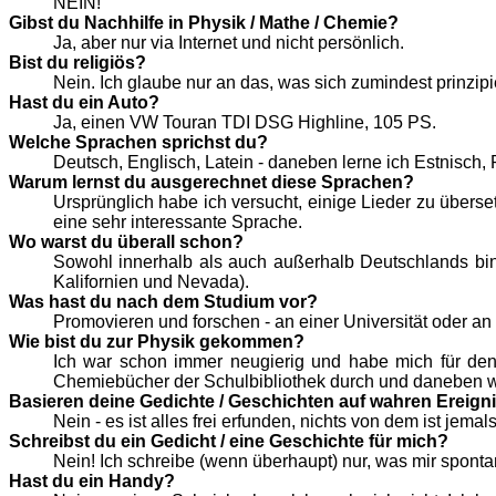
NEIN!
Gibst du Nachhilfe in Physik / Mathe / Chemie?
Ja, aber nur via Internet und nicht persönlich.
Bist du religiös?
Nein. Ich glaube nur an das, was sich zumindest prinzip
Hast du ein Auto?
Ja, einen VW Touran TDI DSG Highline, 105 PS.
Welche Sprachen sprichst du?
Deutsch, Englisch, Latein - daneben lerne ich Estnisch,
Warum lernst du ausgerechnet diese Sprachen?
Ursprünglich habe ich versucht, einige Lieder zu überse
eine sehr interessante Sprache.
Wo warst du überall schon?
Sowohl innerhalb als auch außerhalb Deutschlands bin
Kalifornien und Nevada).
Was hast du nach dem Studium vor?
Promovieren und forschen - an einer Universität oder a
Wie bist du zur Physik gekommen?
Ich war schon immer neugierig und habe mich für den
Chemiebücher der Schulbibliothek durch und daneben w
Basieren deine Gedichte / Geschichten auf wahren Ereign
Nein - es ist alles frei erfunden, nichts von dem ist jemals
Schreibst du ein Gedicht / eine Geschichte für mich?
Nein! Ich schreibe (wenn überhaupt) nur, was mir spontan 
Hast du ein Handy?