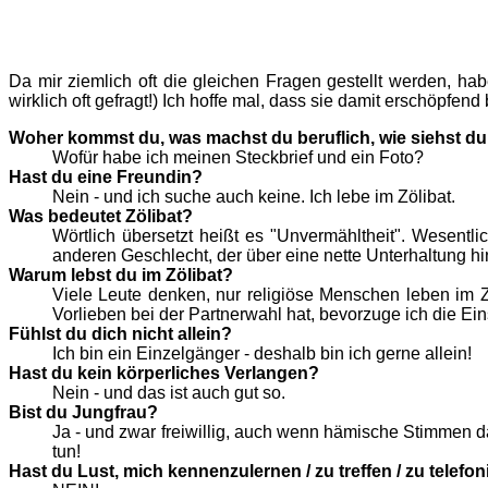
Da mir ziemlich oft die gleichen Fragen gestellt werden, h
wirklich oft gefragt!) Ich hoffe mal, dass sie damit erschöpfend
Woher kommst du, was machst du beruflich, wie siehst du 
Wofür habe ich meinen Steckbrief und ein Foto?
Hast du eine Freundin?
Nein - und ich suche auch keine. Ich lebe im Zölibat.
Was bedeutet Zölibat?
Wörtlich übersetzt heißt es "Unvermähltheit". Wesentl
anderen Geschlecht, der über eine nette Unterhaltung hi
Warum lebst du im Zölibat?
Viele Leute denken, nur religiöse Menschen leben im Z
Vorlieben bei der Partnerwahl hat, bevorzuge ich die Ei
Fühlst du dich nicht allein?
Ich bin ein Einzelgänger - deshalb bin ich gerne allein!
Hast du kein körperliches Verlangen?
Nein - und das ist auch gut so.
Bist du Jungfrau?
Ja - und zwar freiwillig, auch wenn hämische Stimmen d
tun!
Hast du Lust, mich kennenzulernen / zu treffen / zu telefo